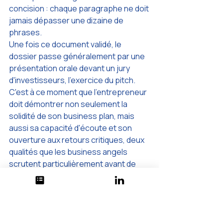
concision : chaque paragraphe ne doit 
jamais dépasser une dizaine de 
phrases.
Une fois ce document validé, le 
dossier passe généralement par une 
présentation orale devant un jury 
d'investisseurs, l'exercice du pitch. 
C'est à ce moment que l'entrepreneur 
doit démontrer non seulement la 
solidité de son business plan, mais 
aussi sa capacité d'écoute et son 
ouverture aux retours critiques, deux 
qualités que les business angels 
scrutent particulièrement avant de 
s'engager sur plusieurs années aux 
côtés d'une équipe.
Le ciblage sectoriel joue également 
un rôle déterminant dans les chances 