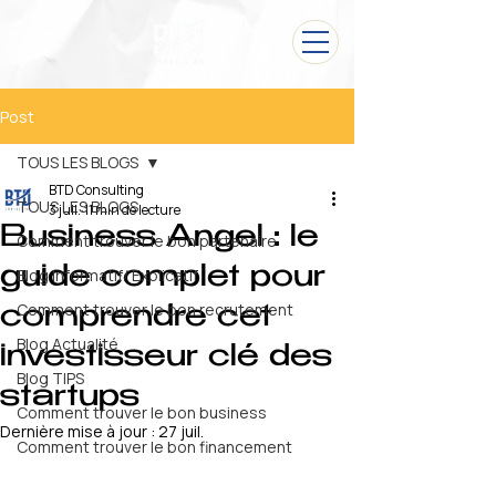
Post
TOUS LES BLOGS
BTD Consulting
TOUS LES BLOGS
3 juil.
11 min de lecture
Business Angel : le
Comment trouver le bon partenaire
guide complet pour
Blog Informatif/ Explicatif
Comment trouver le bon recrutement
comprendre cet
Blog Actualité
investisseur clé des
Blog TIPS
startups
Comment trouver le bon business
Dernière mise à jour :
27 juil.
Comment trouver le bon financement