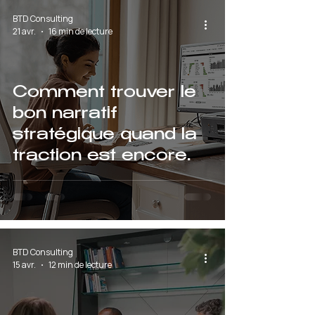
BTD Consulting
21 avr.
16 min de lecture
Comment trouver le
bon narratif
stratégique quand la
traction est encore
fragile
BTD Consulting
15 avr.
12 min de lecture