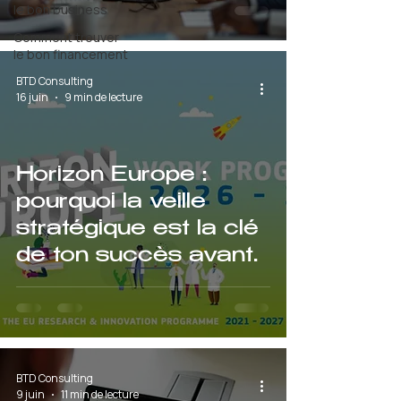
le bon business
Comment trouver
le bon financement
BTD Consulting
16 juin
9 min de lecture
Horizon Europe :
pourquoi la veille
stratégique est la clé
de ton succès avant
même la publication
des appels
BTD Consulting
9 juin
11 min de lecture