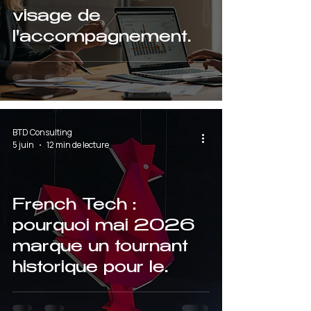
visage de
l'accompagnement
entrepreneurial en
France
BTD Consulting
5 juin
12 min de lecture
French Tech :
pourquoi mai 2026
marque un tournant
historique pour le
financement de
l'innovation