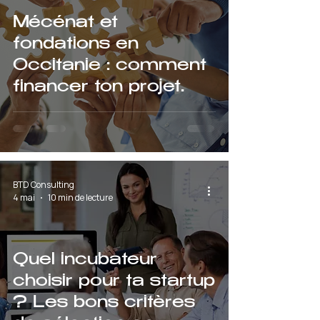
Mécénat et
fondations en
Occitanie : comment
financer ton projet
d'intérêt général en
2026
BTD Consulting
4 mai
10 min de lecture
Quel incubateur
choisir pour ta startup
? Les bons critères