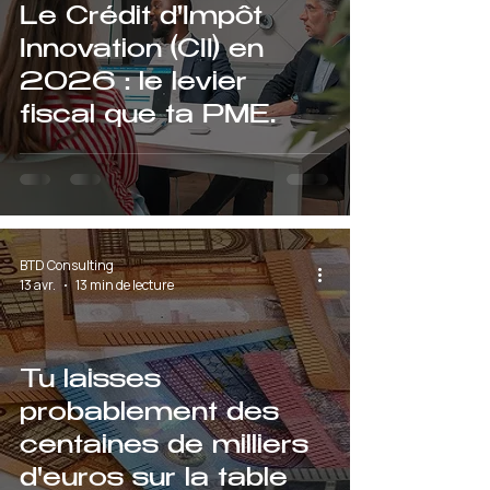
Le Crédit d'Impôt
Innovation (CII) en
2026 : le levier
fiscal que ta PME
laisse probablement
sur la table
BTD Consulting
13 avr.
13 min de lecture
Tu laisses
probablement des
centaines de milliers
d'euros sur la table