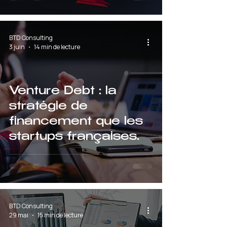
BTD Consulting
3 juin
14 min de lecture
Venture Debt : la
stratégie de
financement que les
startups françaises
sous-estiment
encore en 2026
BTD Consulting
29 mai
15 min de lecture