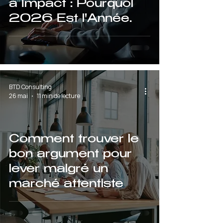
à Impact : Pourquoi
2026 Est l'Année
Charnière de
l'Entrepreneuriat
Français
BTD Consulting
26 mai
11 min de lecture
Comment trouver le
bon argument pour
lever malgré un
marché attentiste