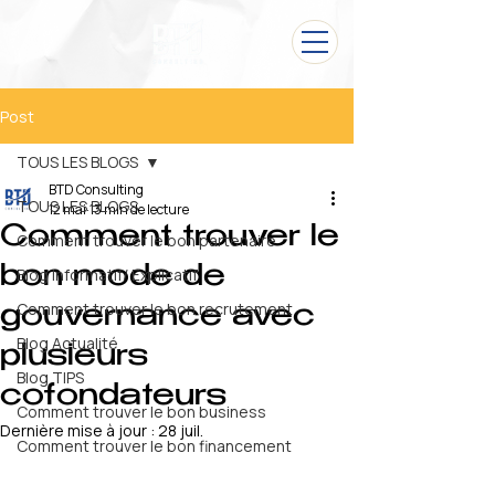
Post
TOUS LES BLOGS
BTD Consulting
TOUS LES BLOGS
12 mai
13 min de lecture
Comment trouver le
Comment trouver le bon partenaire
bon mode de
Blog Informatif/ Explicatif
Comment trouver le bon recrutement
gouvernance avec
Blog Actualité
plusieurs
Blog TIPS
cofondateurs
Comment trouver le bon business
Dernière mise à jour :
28 juil.
Comment trouver le bon financement