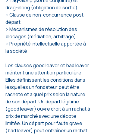
> Tag-along (sortie conjointe) et 
drag-along (obligation de sortie)
> Clause de non-concurrence post-
départ
> Mécanismes de résolution des 
blocages (médiation, arbitrage)
> Propriété intellectuelle apportée à 
la société
Les clauses good leaver et bad leaver 
méritent une attention particulière. 
Elles définissent les conditions dans 
lesquelles un fondateur peut être 
racheté et à quel prix selon la nature 
de son départ. Un départ légitime 
(good leaver) ouvre droit à un rachat à 
prix de marché avec une décote 
limitée. Un départ pour faute grave 
(bad leaver) peut entraîner un rachat 