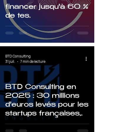
financer jusqu'à 60 %
de tes
investissements dans
l'hôtellerie et
l'hébergement
touristique
BTD Consulting
31 juil.
7 min de lecture
BTD Consulting en
2025 : 30 millions
d'euros levés pour les
startups françaises,
comment on a fait