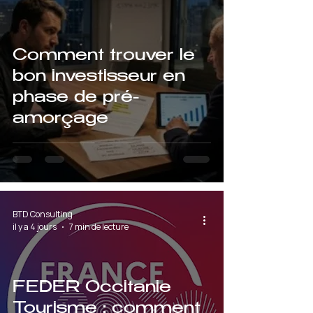
Comment trouver le
bon investisseur en
phase de pré-
amorçage
BTD Consulting
il y a 4 jours
7 min de lecture
FEDER Occitanie
Tourisme : comment