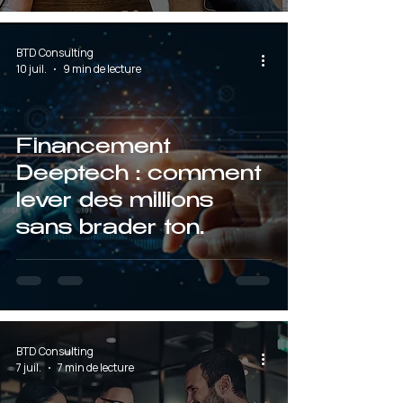
BTD Consulting
10 juil.
9 min de lecture
Financement
Deeptech : comment
lever des millions
sans brader ton
capital
BTD Consulting
7 juil.
7 min de lecture