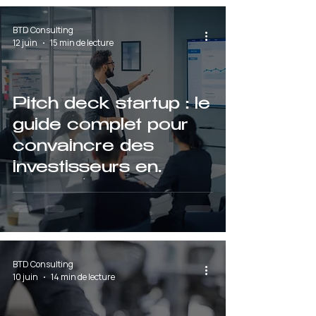
BTD Consulting
12 juin
15 min de lecture
Pitch deck startup : le
guide complet pour
convaincre des
investisseurs en
2026 (avec les
erreurs à éviter)
BTD Consulting
10 juin
14 min de lecture