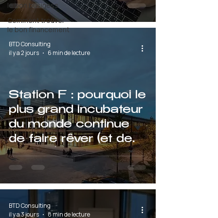
le bon business
Comment trouver
le bon financement
BTD Consulting
il y a 2 jours
6 min de lecture
Station F : pourquoi le
plus grand incubateur
du monde continue
de faire rêver (et de
délivrer) en 2026
BTD Consulting
il y a 3 jours
8 min de lecture