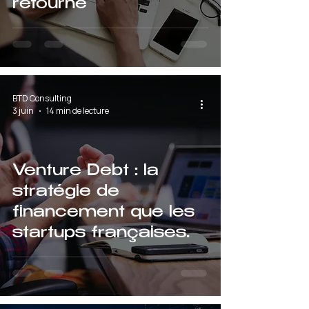
retourne
BTD Consulting
3 juin
14 min de lecture
Venture Debt : la
stratégie de
financement que les
startups françaises
sous-estiment
encore en 2026