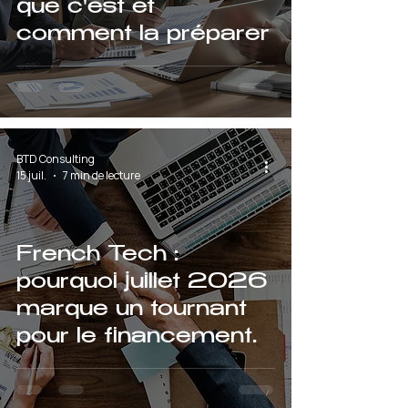
que c'est et
comment la préparer
BTD Consulting
15 juil.
7 min de lecture
French Tech :
pourquoi juillet 2026
marque un tournant
pour le financement
des startups
françaises