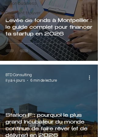
le bon business
Comment trouver
le bon financement
Levée de fonds à Montpellier :
le guide complet pour financer
ta startup en 2026
BTD Consulting
il y a 4 jours
6 min de lecture
Station F : pourquoi le plus
grand incubateur du monde
continue de faire rêver (et de
délivrer) en 2026