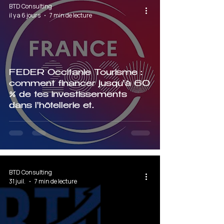
BTD Consulting
il y a 6 jours
7 min de lecture
FEDER Occitanie Tourisme :
comment financer jusqu'à 60
% de tes investissements
dans l'hôtellerie et
l'hébergement touristique
BTD Consulting
31 juil.
7 min de lecture