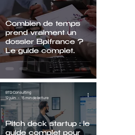
Combien de temps
prend vraiment un
dossier Bpifrance ?
Le guide complet
pour ne pas être pris
de court
BTD Consulting
12 juin
15 min de lecture
Pitch deck startup : le
guide complet pour