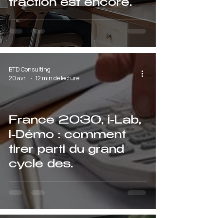
traction est encore
fragile
BTD Consulting
20 avr.
12 min de lecture
France 2030, i-Lab,
i-Démo : comment
tirer parti du grand
cycle des
financements publics
en 2026