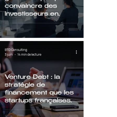
convaincre des
investisseurs en
2026 (avec les
erreurs à éviter)
BTD Consulting
3 juin
14 min de lecture
Venture Debt : la
stratégie de
financement que les
startups françaises
sous-estiment
encore en 2026