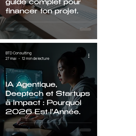
guide complet pour
financer ton projet
d'entreprise
BTD Consulting
27 mai
12 min de lecture
IA Agentique,
Deeptech et Startups
à Impact : Pourquoi
2026 Est l'Année
Charnière de
l'Entrepreneuriat