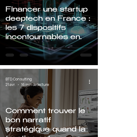
Financer une startup
deeptech en France :
les 7 dispositifs
incontournables en
2026
BTD Consulting
21 avr.
16 min de lecture
Comment trouver le
bon narratif
stratégique quand la