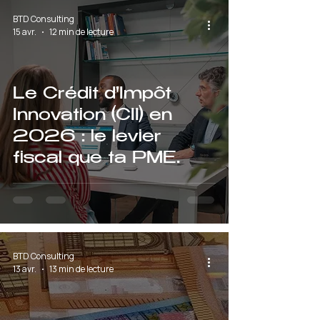
BTD Consulting
15 avr.
12 min de lecture
Le Crédit d'Impôt
Innovation (CII) en
2026 : le levier
fiscal que ta PME
laisse probablement
sur la table
BTD Consulting
13 avr.
13 min de lecture