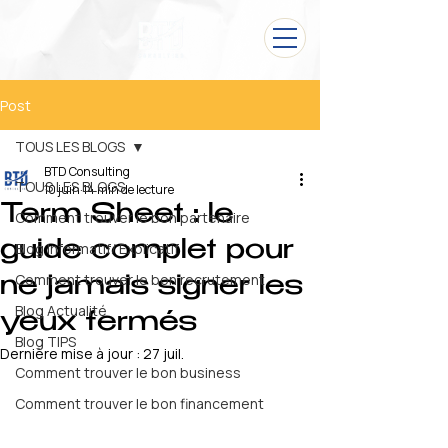
Post
TOUS LES BLOGS
BTD Consulting
TOUS LES BLOGS
10 juin
14 min de lecture
Term Sheet : le
Comment trouver le bon partenaire
guide complet pour
Blog Informatif/ Explicatif
Comment trouver le bon recrutement
ne jamais signer les
Blog Actualité
yeux fermés
Blog TIPS
Dernière mise à jour :
27 juil.
Comment trouver le bon business
Comment trouver le bon financement