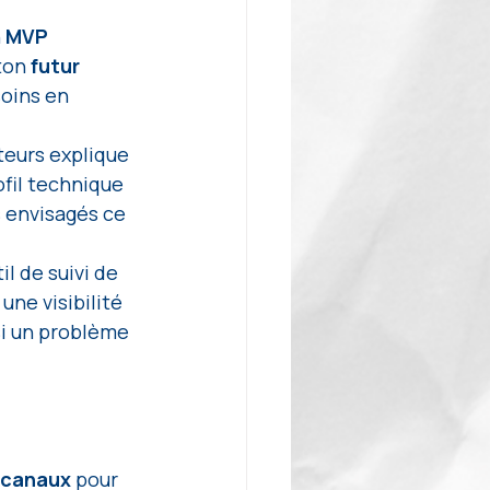
 
MVP 
ton 
futur 
oins en 
teurs explique 
fil technique 
 envisagés ce 
l de suivi de 
une visibilité 
i un problème 
s canaux
 pour 