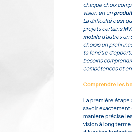
chaque choix compte
vision en un 
produit
La difficulté c’est qu
projets certains 
MV
mobile
 d’autres un 
choisis un profil in
ta fenêtre d’opportu
besoins comprendre
compétences et enf
Comprendre les be
La première étape 
savoir exactement 
manière précise les
vision à long terme 
diluer ton budget e