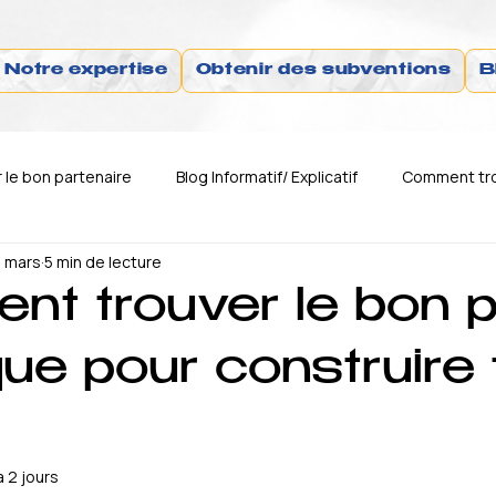
Notre expertise
Obtenir des subventions
B
le bon partenaire
Blog Informatif/ Explicatif
Comment tro
 mars
5 min de lecture
Comment trouver le bon business
Comment trouver le bon 
t trouver le bon pr
ue pour construire 
 a 2 jours