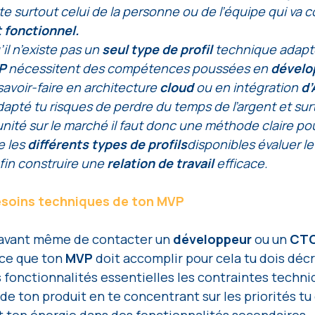
 surtout celui de la personne ou de l’équipe qui va co
 fonctionnel.
’il n’existe pas un 
seul type de profil 
technique adapté
P 
nécessitent des compétences poussées en 
dévelo
savoir-faire en architecture 
cloud 
ou en intégration 
d’
adapté tu risques de perdre du temps de l’argent et sur
nité sur le marché il faut donc une méthode claire pour
 les 
différents types de profils
disponibles évaluer le
in construire une 
relation de travail
 efficace.
soins techniques de ton MVP
avant même de contacter un 
développeur 
ou un 
CTO
ce que ton 
MVP 
doit accomplir pour cela tu dois décr
 fonctionnalités essentielles les contraintes techniq
de ton produit en te concentrant sur les priorités tu 
t ton énergie dans des fonctionnalités secondaires.