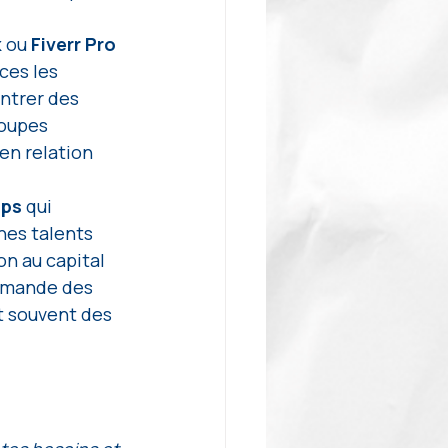
k
 ou 
Fiverr Pro 
ces les 
ntrer des 
roupes 
en relation 
ps 
qui 
es talents 
n au capital 
demande des 
t souvent des 