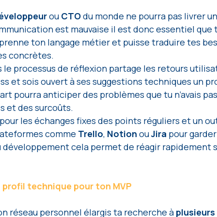
éveloppeur 
ou 
CTO 
du monde ne pourra pas livrer un
communication est mauvaise il est donc essentiel que 
prenne ton langage métier et puisse traduire tes bes
es concrètes.
 le processus de réflexion partage les retours utilisa
ess et sois ouvert à ses suggestions techniques un pro
art pourra anticiper des problèmes que tu n’avais pas
ds et des surcoûts.
pour les échanges fixes des points réguliers et un outi
 plateformes comme 
Trello
, 
Notion 
ou 
Jira 
pour garder 
u développement cela permet de réagir rapidement s
 profil technique pour ton MVP
ton réseau personnel élargis ta recherche à
 plusieur