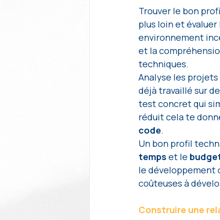
Trouver le bon profi
plus loin et évaluer
environnement ince
et la compréhensio
techniques.
Analyse les projet
déjà travaillé sur d
test concret qui si
réduit cela te donn
code
.
Un bon profil techni
temps 
et le 
budget
le développement o
coûteuses à dévelo
Construire une re