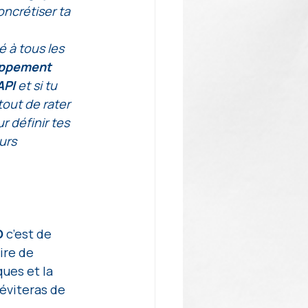
ncrétiser ta 
 à tous les 
ppement 
API 
et si tu 
tout de rater 
 définir tes 
urs 
 
c’est de 
ire de 
ues et la 
éviteras de 