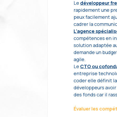
Le 
développeur fr
rapidement une prem
peux facilement aju
cadrer la communica
L’agence spécialis
compétences en int
solution adaptée au
demande un budget 
agile.
Le 
CTO ou cofonda
entreprise technol
coder elle définit l
développeurs avoir 
des fonds car il ras
Évaluer les compét