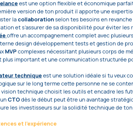
eelance
 est une option flexible et économique parfai
ière version de ton produit il apporte une expertise
ster la 
collaboration 
selon tes besoins en revanche i
tion et s’assurer de sa disponibilité pour éviter les 
ée 
offre un accompagnement complet avec plusieurs
erne design développement tests et gestion de proj
x 
MVP 
complexes nécessitant plusieurs corps de mét
plus important et une communication structurée po
teur technique
 est une solution idéale si tu veux c
ogique sur le long terme cette personne ne se conte
a vision technique choisit les outils et encadre les fut
un 
CTO 
dès le début peut être un avantage stratégiq
sure les investisseurs sur la solidité technique de ton
ences et l’expérience