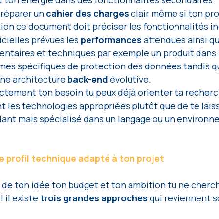
préparer un 
cahier des charges
 clair même si ton pro
ion ce document doit préciser les fonctionnalités i
icielles prévues les 
performances 
attendues ainsi qu
entaires et techniques par exemple un produit dans l
mes spécifiques de protection des données tandis qu’
ne architecture 
back-end
 évolutive.
tement ton besoin tu peux déjà orienter ta recherch
nt les technologies appropriées plutôt que de te laiss
lant mais spécialisé dans un langage ou un environne
de profil technique adapté à ton projet
de ton idée ton budget et ton ambition tu ne cherch
il existe 
trois grandes approches 
qui reviennent s