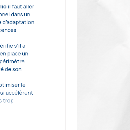
lio 
il faut aller 
onnel dans un 
é d’adaptation 
tences 
érifie s’il a 
 en place un 
périmètre 
té de son 
ptimiser le 
ui accélèrent 
s trop 