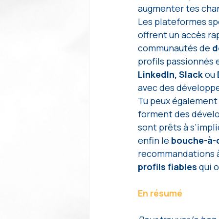
augmenter tes chan
Les plateformes sp
offrent un accès ra
communautés de 
d
profils passionnés e
LinkedIn, Slack 
ou 
avec des développe
Tu peux également 
forment des dévelo
sont prêts à s’impl
enfin le 
bouche-à-o
recommandations à 
profils fiables
 qui 
En résumé