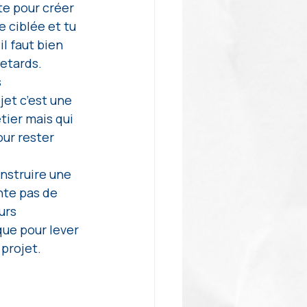
te pour créer 
 ciblée et tu 
l faut bien 
retards.
 
et c’est une 
ier mais qui 
ur rester 
onstruire une 
nte pas de 
urs 
ue pour lever 
 projet.