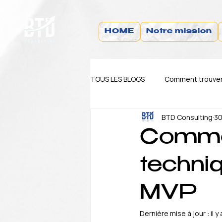
HOME
Notre mission
TOUS LES BLOGS
Comment trouver 
BTD Consulting
30
Blog Actualité
Blog TIPS
Commen
techniq
MVP
Dernière mise à jour :
il y