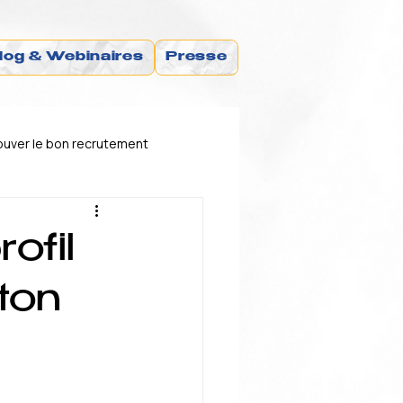
log & Webinaires
Presse
uver le bon recrutement
financement
ofil
ton