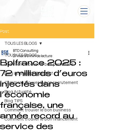
Post
TOUS LES BLOGS
BTD Consulting
TOUS LES BLOGS
27 mars
3 min de lecture
Bpifrance 2025 :
Comment trouver le bon partenaire
72 milliards d’euros
Blog Informatif/ Explicatif
Comment trouver le bon recrutement
injectés dans
Blog Actualité
l’économie
Blog TIPS
française, une
Comment trouver le bon business
année record au
Comment trouver le bon financement
service des