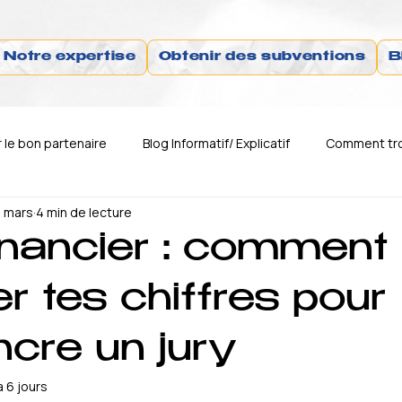
Notre expertise
Obtenir des subventions
B
le bon partenaire
Blog Informatif/ Explicatif
Comment tro
 mars
4 min de lecture
Comment trouver le bon business
Comment trouver le bon 
financier : comment
r tes chiffres pour
ncre un jury
 a 6 jours