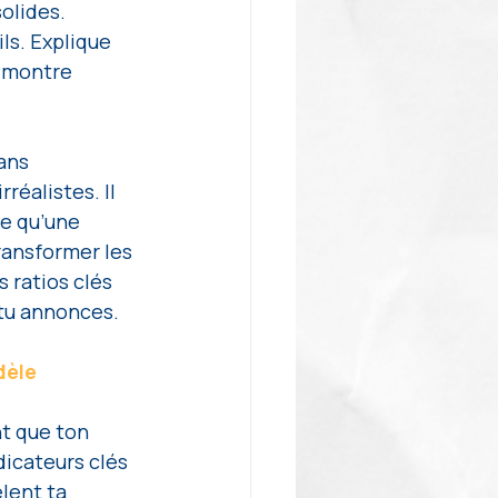
olides. 
s. Explique 
t montre 
ans 
éalistes. Il 
e qu’une 
ransformer les 
 ratios clés 
 tu annonces.
dèle
t que ton 
icateurs clés 
lent ta 