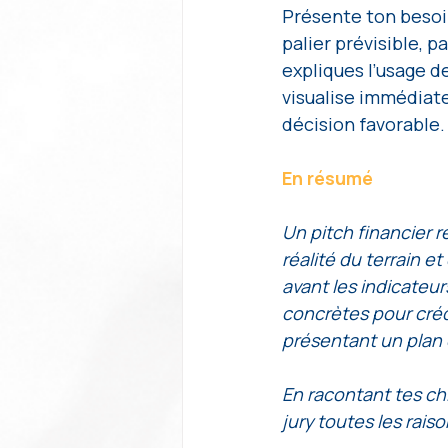
Présente ton besoin
palier prévisible,
expliques l’usage de
visualise immédiate
décision favorable.
En résumé
Un pitch financier ré
réalité du terrain e
avant les indicateur
concrètes pour crédib
présentant un plan d
En racontant tes ch
jury toutes les rais