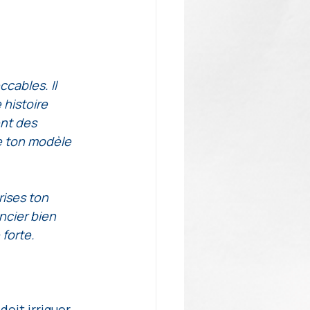
cables. Il 
histoire 
ent des 
e ton modèle 
rises ton 
ncier bien 
forte.
oit irriguer 