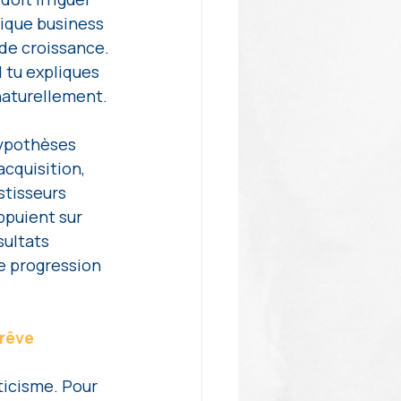
ique business 
de croissance. 
 tu expliques 
 naturellement.
hypothèses 
cquisition, 
stisseurs 
ppuient sur 
ultats 
e progression 
 rêve
ticisme. Pour 