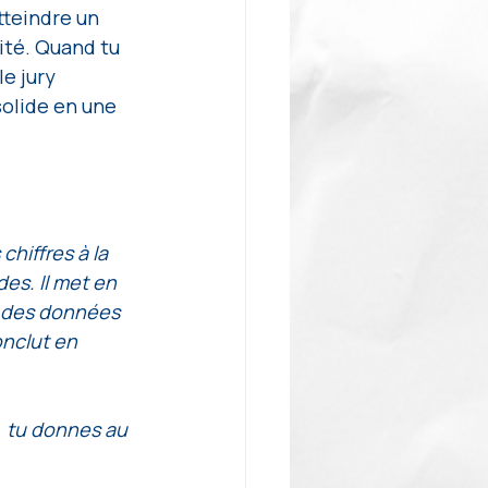
teindre un 
té. Quand tu 
e jury 
solide en une 
chiffres à la 
es. Il met en 
r des données 
onclut en 
, tu donnes au 