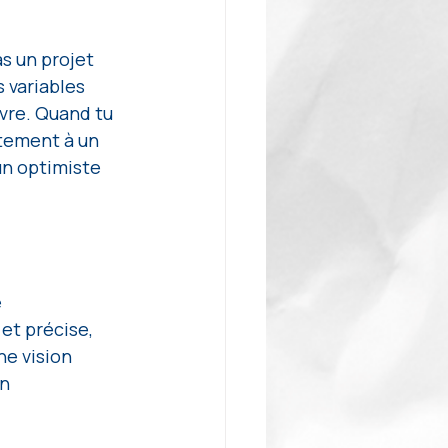
s un projet 
s variables 
vre. Quand tu 
tement à un 
un optimiste 
 
et précise, 
e vision 
n 