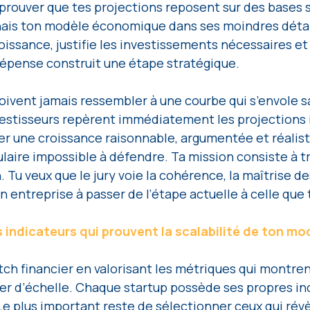
 prouver que tes projections reposent sur des bases s
ais ton modèle économique dans ses moindres détail
oissance, justifie les investissements nécessaires e
pense construit une étape stratégique.
oivent jamais ressembler à une courbe qui s’envole s
vestisseurs repèrent immédiatement les projections irr
r une croissance raisonnable, argumentée et réalist
aire impossible à défendre. Ta mission consiste à t
. Tu veux que le jury voie la cohérence, la maîtrise des
on entreprise à passer de l’étape actuelle à celle que
s indicateurs qui prouvent la scalabilité de ton mo
tch financier en valorisant les métriques qui montren
r d’échelle. Chaque startup possède ses propres ind
Le plus important reste de sélectionner ceux qui révè