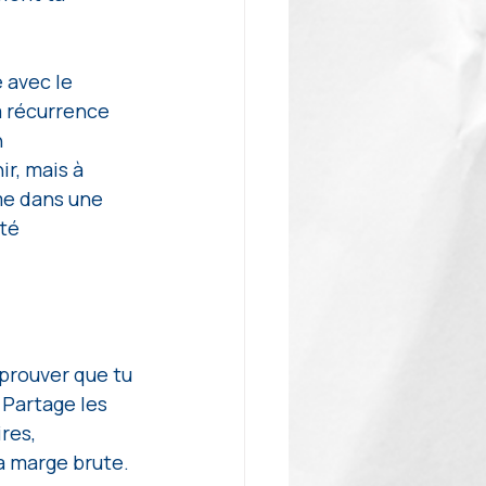
avec le 
a récurrence 
 
r, mais à 
ême dans une 
té 
 prouver que tu 
 Partage les 
res, 
a marge brute. 