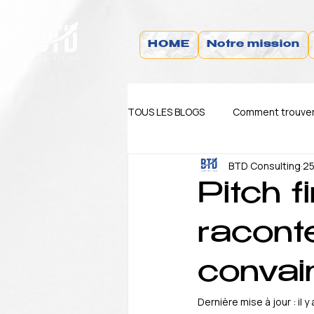
HOME
Notre mission
TOUS LES BLOGS
Comment trouver 
BTD Consulting
25
Blog Actualité
Blog TIPS
Pitch 
raconte
convai
Dernière mise à jour :
il y