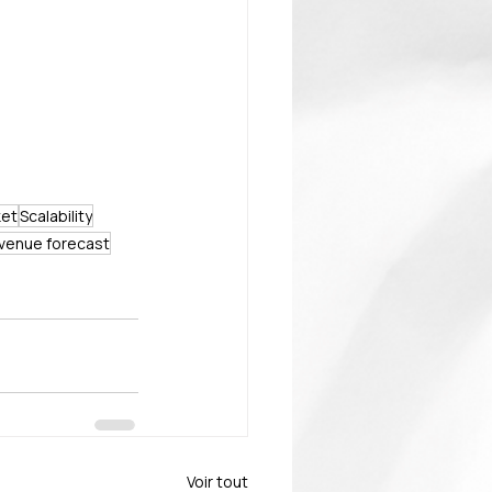
ket
Scalability
venue forecast
Voir tout