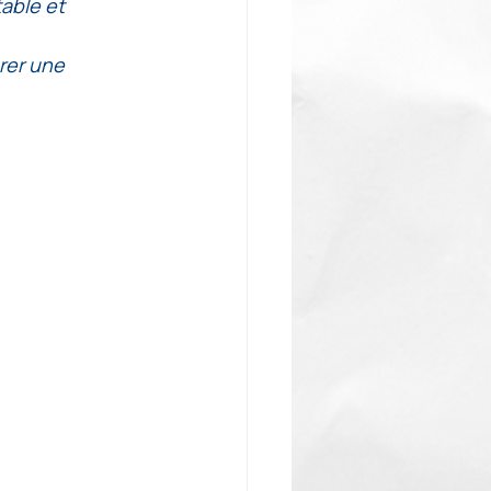
able et 
rer une 