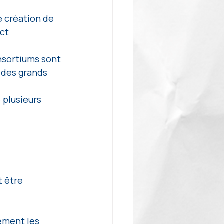
e création de 
ct 
nsortiums sont 
 des grands 
 plusieurs 
 être 
ement les 