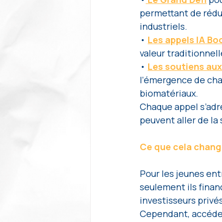
permettant de rédui
industriels. 
• 
Les appels IA Bo
valeur traditionnell
• 
Les soutiens aux
l’émergence de cham
biomatériaux.
Chaque appel s’adre
peuvent aller de l
Ce que cela change
Pour les jeunes entr
seulement ils financ
investisseurs privé
Cependant, accéder