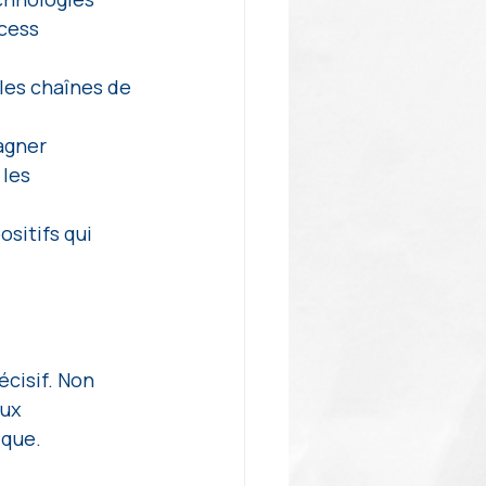
cess 
s les chaînes de 
agner 
les 
sitifs qui 
cisif. Non 
ux 
que. 