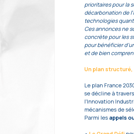
prioritaires pour la
décarbonation de l’in
technologies quant
Ces annonces ne son
concrète pour les s
pour bénéficier d’un
et de bien comprend
Un plan structuré,
Le plan France 2030
se décline à travers
l’Innovation Industr
mécanismes de séle
Parmi les 
appels o
•
 Le Grand Défi
 po