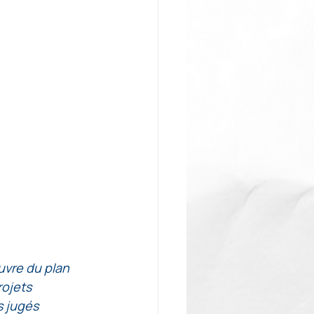
vre du plan 
ojets 
 jugés 