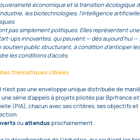
 souveraineté économique et la transition écologique du
dustrie, les biotechnologies, l’intelligence artificielle
iques.
t pas simplement politiques. Elles représentent une
tart-ups innovantes, qui peuvent — dès aujourd’hui — 
 soutien public structurant, à condition d’anticiper les
re les conditions d’accès. 
 des thématiques ciblées
 n’est pas une enveloppe unique distribuée de manièr
 une série d’appels à projets pilotés par Bpifrance et
ielle (PIA), chacun avec ses critères, ses objectifs et 
ction. 
uverts
 ou 
attendus 
prochainement : 
ur la décarbonation de l’industrie, qui soutient les t