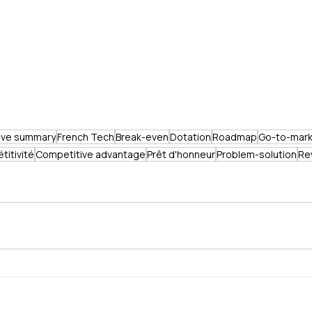
ive summary
French Tech
Break-even
Dotation
Roadmap
Go-to-mar
titivité
Competitive advantage
Prêt d'honneur
Problem-solution
Re