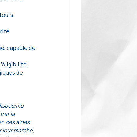
tours 
rité 
ié, capable de 
ligibilité, 
giques de 
spositifs 
rer la 
r, ces aides 
 leur marché, 