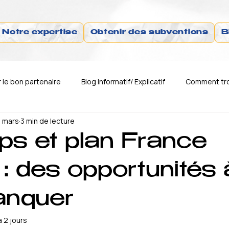
Notre expertise
Obtenir des subventions
B
le bon partenaire
Blog Informatif/ Explicatif
Comment tro
 mars
3 min de lecture
Comment trouver le bon business
Comment trouver le bon 
ups et plan France
 des opportunités 
anquer
 a 2 jours