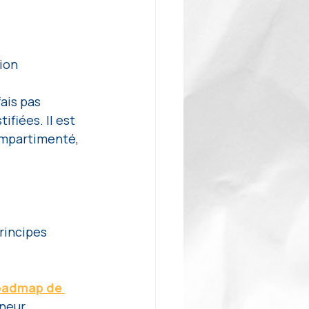
ion 
fais pas 
fiées. Il est 
ompartimenté, 
rincipes 
roadmap de 
neur, 