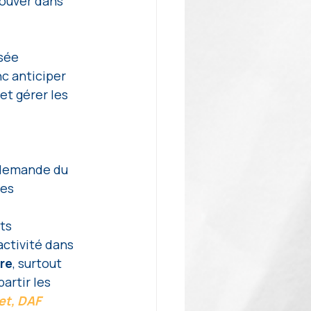
rouver dans 
sée 
nc anticiper 
et gérer les 
 demande du 
es 
ts 
activité dans 
re
, surtout 
artir les 
et, DAF 