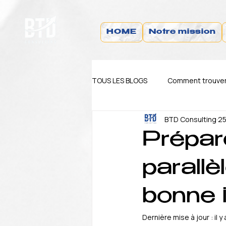
HOME
Notre mission
TOUS LES BLOGS
Comment trouver 
BTD Consulting
25
Blog Actualité
Blog TIPS
Prépar
parallè
bonne 
Dernière mise à jour :
il y