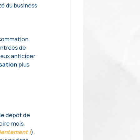
té du business 
nsommation 
entrées de 
ieux anticiper 
isation
 plus 
le dépôt de 
oire mois, 
 lentement !
). 