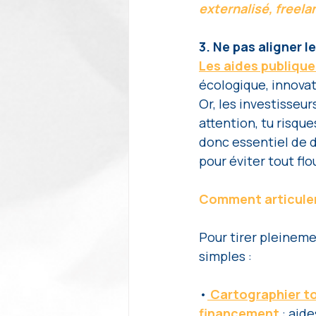
externalisé, freel
3. Ne pas aligner 
Les aides publiqu
écologique, innovati
Or, les investisseurs
attention, tu risque
donc essentiel de d
pour éviter tout fl
Comment articuler
Pour tirer pleineme
simples : 
•
 Cartographier to
financement
 : aid