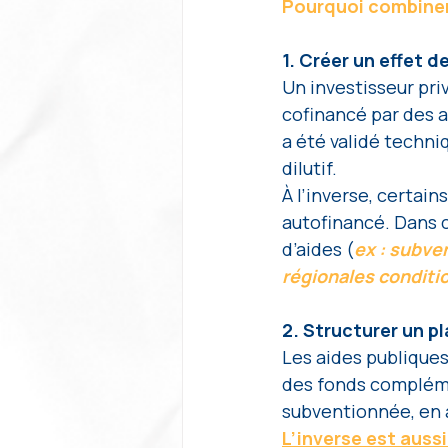
Pourquoi combiner
1. Créer un effet de
Un investisseur pri
cofinancé par des a
a été validé techni
dilutif. 
À l’inverse, certain
autofinancé. Dans c
d’aides (
ex : subve
régionales conditio
2. Structurer un p
Les aides publiques
des fonds compléme
subventionnée, en 
L’inverse est aussi 