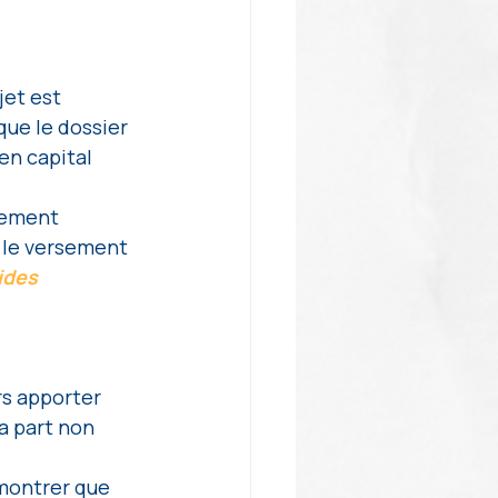
jet est 
que le dossier 
en capital 
llement 
 le versement 
ides 
urs apporter 
a part non 
 montrer que 