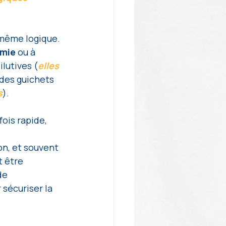
 même logique. 
mie 
ou à 
ilutives (
elles 
 des guichets 
s
). 
fois rapide, 
on, et souvent 
 être 
de 
r sécuriser la 