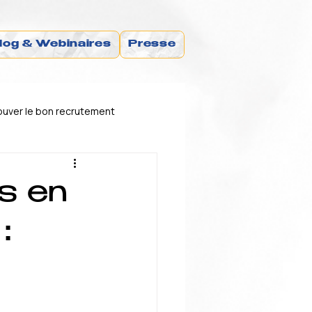
log & Webinaires
Presse
uver le bon recrutement
financement
s en
: