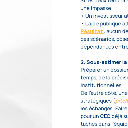
Si les deux tempora
une impasse : 
• Un investisseur at
• L’aide publique at
Résultat 
: aucun de
ces scénarios, pose
dépendances entre 
2. Sous-estimer la
Préparer un dossier
temps, de la préci
institutionnelles. 
De l’autre côté, un
stratégiques (
pitch
les échanges. Fair
pour un 
CEO 
déjà s
tâches dans l’équip