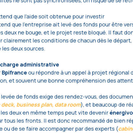
lités ne sont pas synchronisées, on risque de se ret
tend que l’aide soit obtenue pour investir 
tend que l’entreprise ait levé des fonds pour être ver
s deux ne bouge, et le projet reste bloqué. Il faut do
r clairement les conditions de chacun dès le départ, 
les deux sources.
 charge administrative 
 
Bpifrance 
ou répondre à un appel à projet régional
sion, et souvent une bonne compréhension des attent
e levée de fonds exige des rendez-vous, des documen
 deck, business plan, data room
), et beaucoup de ré
e les deux en même temps peut vite devenir 
énergivo
ur tous les fronts. Il est donc recommandé de bien rép
e ou de se faire accompagner par des experts (
cabin