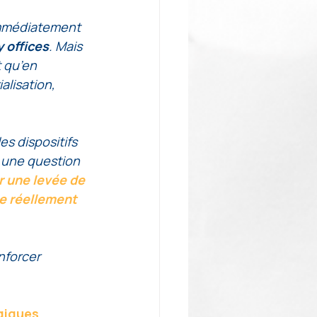
immédiatement 
y offices
. Mais 
 qu’en 
alisation, 
s dispositifs 
 une question 
 une levée de 
e réellement 
nforcer 
giques 