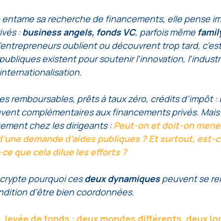
 entame sa recherche de financements, elle pense 
ivés :
 business angels, fonds VC
, parfois même 
famil
ntrepreneurs oublient ou découvrent trop tard, c’est
publiques existent pour soutenir l’innovation, l’industri
internationalisation. 
 remboursables, prêts à taux zéro, crédits d’impôt : le
vent complémentaires aux financements privés. Mais
ement chez les dirigeants : 
Peut-on et doit-on mener
 d’une demande d’aides publiques ? Et surtout, est-c
ce que cela dilue les efforts ? 
crypte pourquoi ces 
deux dynamiques
 peuvent se re
dition d’être bien coordonnées. 
. levée de fonds : deux mondes différents, deux lo