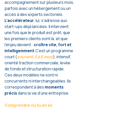
accompagnement sur plusieurs mois, 
parfois avec un hébergement ou un 
accès à des experts sectoriels.
L’accélérateur
, lui, s’adresse aux 
start-ups déjà lancées. Il intervient 
une fois que le produit est prêt, que 
les premiers clients sont là, et que 
l’enjeu devient : 
croître vite, fort et 
intelligemment
.C’est un programme 
court (
souvent 3 à 6 mois
), intensif, 
orienté traction commerciale, levée 
de fonds et structuration rapide.
Ces deux modèles ne sont ni 
concurrents ni interchangeables. Ils 
correspondent à des 
moments 
précis
 dans la vie d’une entreprise.
Comprendre où tu en es