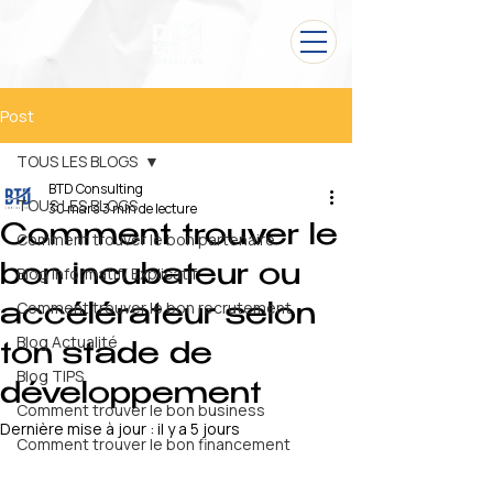
Post
TOUS LES BLOGS
BTD Consulting
TOUS LES BLOGS
30 mars
3 min de lecture
Comment trouver le
Comment trouver le bon partenaire
bon incubateur ou
Blog Informatif/ Explicatif
Comment trouver le bon recrutement
accélérateur selon
Blog Actualité
ton stade de
Blog TIPS
développement
Comment trouver le bon business
Dernière mise à jour :
il y a 5 jours
Comment trouver le bon financement