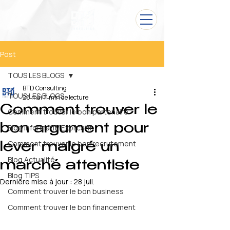
Post
TOUS LES BLOGS
BTD Consulting
TOUS LES BLOGS
26 mai
11 min de lecture
Comment trouver le
Comment trouver le bon partenaire
bon argument pour
Blog Informatif/ Explicatif
Comment trouver le bon recrutement
lever malgré un
Blog Actualité
marché attentiste
Blog TIPS
Dernière mise à jour :
28 juil.
Comment trouver le bon business
Comment trouver le bon financement