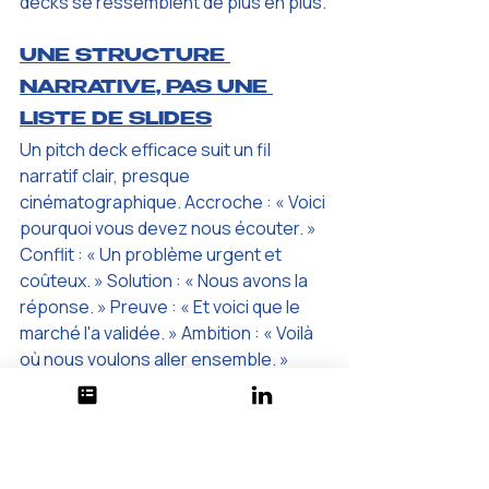
decks se ressemblent de plus en plus.
UNE STRUCTURE 
NARRATIVE, PAS UNE 
LISTE DE SLIDES
Un pitch deck efficace suit un fil 
narratif clair, presque 
cinématographique. Accroche : « Voici 
pourquoi vous devez nous écouter. » 
Conflit : « Un problème urgent et 
coûteux. » Solution : « Nous avons la 
réponse. » Preuve : « Et voici que le 
marché l'a validée. » Ambition : « Voilà 
où nous voulons aller ensemble. » 
Selon un consensus partagé par des 
accélérateurs comme YC, Bpifrance 
et Alven, un pitch deck optimal compte 
entre 12 et 15 slides. Au-delà, tu perds 