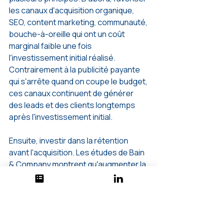
les canaux d'acquisition organique, 
SEO, content marketing, communauté, 
bouche-à-oreille qui ont un coût 
marginal faible une fois 
l'investissement initial réalisé. 
Contrairement à la publicité payante 
qui s'arrête quand on coupe le budget, 
ces canaux continuent de générer 
des leads et des clients longtemps 
après l'investissement initial.
Ensuite, investir dans la rétention 
avant l'acquisition. Les études de Bain 
& Company montrent qu'augmenter la 
rétention de 5 % peut augmenter les 
profits de 25 à 95 %. Si tu fuis de ton 
seau par la rétention, injecter plus 
d'eau par le haut (acquisition) est 