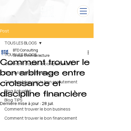
Post
TOUS LES BLOGS
BTD Consulting
TOUS LES BLOGS
19 mai
11 min de lecture
Comment trouver le
Comment trouver le bon partenaire
bon arbitrage entre
Blog Informatif/ Explicatif
Comment trouver le bon recrutement
croissance et
Blog Actualité
discipline financière
Blog TIPS
Dernière mise à jour :
28 juil.
Comment trouver le bon business
Comment trouver le bon financement