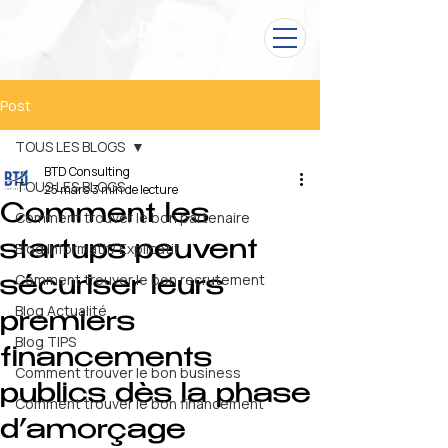
Post
TOUS LES BLOGS
BTD Consulting
TOUS LES BLOGS
25 mars
3 min de lecture
Comment les
Comment trouver le bon partenaire
startups peuvent
Blog Informatif/ Explicatif
Comment trouver le bon recrutement
sécuriser leurs
Blog Actualité
premiers
Blog TIPS
financements
Comment trouver le bon business
publics dès la phase
Comment trouver le bon financement
d’amorçage