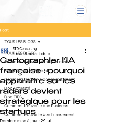
Post
TOUS LES BLOGS
BTD Consulting
TOUS LES BLOGS
31 mars
5 min de lecture
Cartographier l’IA
Comment trouver le bon partenaire
française : pourquoi
Blog Informatif/ Explicatif
Comment trouver le bon recrutement
apparaître sur les
Blog Actualité
radars devient
Blog TIPS
stratégique pour les
Comment trouver le bon business
startups
Comment trouver le bon financement
Dernière mise à jour :
29 juil.